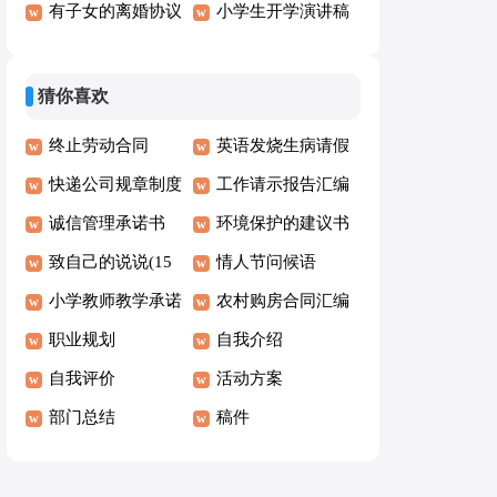
班主任发言稿(15
有子女的离婚协议
小学生开学演讲稿
篇)
书合集15篇
15篇
猜你喜欢
终止劳动合同
英语发烧生病请假
【荐】
快递公司规章制度
条
工作请示报告汇编
(5篇)
诚信管理承诺书
15篇
环境保护的建议书
致自己的说说(15
(15篇)
情人节问候语
篇)
小学教师教学承诺
农村购房合同汇编
书
职业规划
15篇
自我介绍
自我评价
活动方案
部门总结
稿件