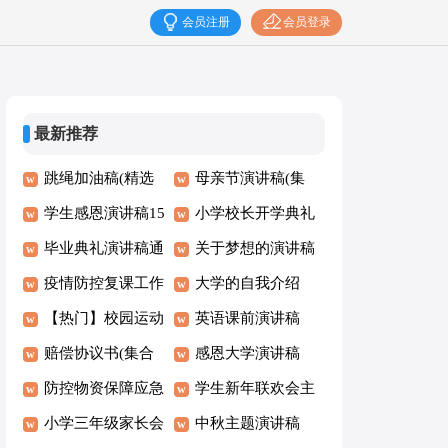
会员注册
会员登录
最新推荐
跳绳加油稿(精选
母亲节演讲稿(集
15篇)
学生感恩演讲稿15
锦15篇)
小学校长开学典礼
篇
毕业典礼演讲稿通
讲话稿15篇
关于梦想的演讲稿
用15篇
疫情防控复课工作
集合15篇
大学的自我介绍
方案
【热门】校园运动
英语课前演讲稿
会加油稿
赔偿协议书(集合
感恩大学演讲稿
15篇)
防控物资保障应急
学生新年联欢会主
预案
小学三年级家长会
持词
中秋主题演讲稿