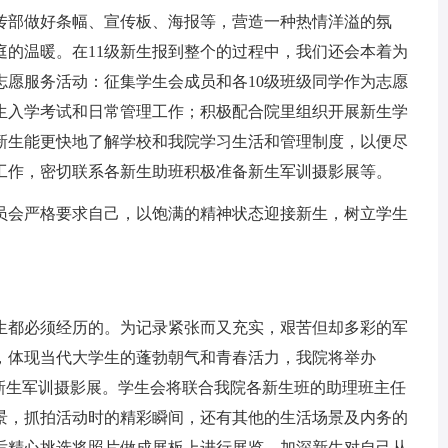
传部做好条幅、宣传板、海报等，营造一种热情洋溢的氛
庭的温暖。在11级新生报到整个的过程中，我们还会本着为
志愿服务活动：征集学生会成员和各10级班级同学作为志愿
生入学考试和日常管理工作；积极配合院里组织开展新生学
新生能更快地了解学校和我院学习生活和管理制度，以便尽
工作，密切联系各新生助班积极准备新生军训摄影展等。
员会严格要求自己，以饱满的精神状态迎接新生，树立学生
生都必须经历的。为记录紧张而又充实，艰苦但却多彩的军
姿，体现当代大学生的蓬勃朝气和青春活力，我院将举办
的新生军训摄影展。学生会将联合我院各新生班的助理班主任
景，抓拍活动时的精彩瞬间，还有其他的生活场景及内务的
后精心挑选将照片做成展板上进行展览，加深新生对自己从