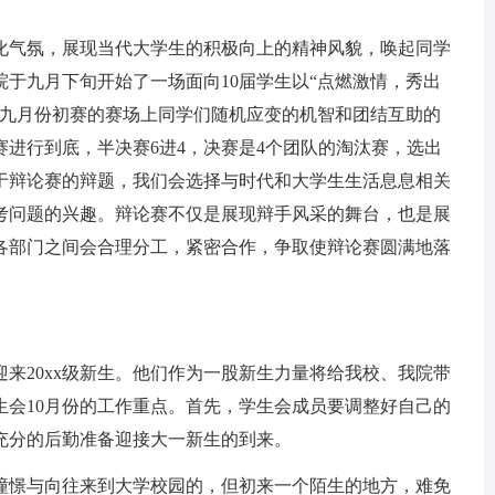
化气氛，展现当代大学生的积极向上的精神风貌，唤起同学
于九月下旬开始了一场面向10届学生以“点燃激情，秀出
在九月份初赛的赛场上同学们随机应变的机智和团结互助的
进行到底，半决赛6进4，决赛是4个团队的淘汰赛，选出
于辩论赛的辩题，我们会选择与时代和大学生生活息息相关
考问题的兴趣。辩论赛不仅是展现辩手风采的舞台，也是展
各部门之间会合理分工，紧密合作，争取使辩论赛圆满地落
迎来20xx级新生。他们作为一股新生力量将给我校、我院带
生会10月份的工作重点。首先，学生会成员要调整好自己的
充分的后勤准备迎接大一新生的到来。
憧憬与向往来到大学校园的，但初来一个陌生的地方，难免