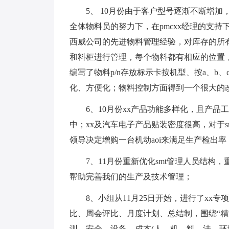
5、 10月份由于客户型号逐渐不断增加
全体物料员的努力下，在pmcxx经理的支持
西威公司的先进物料管理经验，对库存的所有
和料柜进行管理，每个物料都有相应的位置
编写了物料p/n存放标示卡按机型、按a、b
化、方便化；物料控制方面得到一个很大的改
6、10月份xx产品功能多样化，且产品
中；xx及汽车电子产品贴装密度很高，对于
领导决定增购一台机动aoi来满足生产检出
7、11月份重新优化smt管理人员结构，
帮助完善我们的生产及技术管理；
8、小组从11月25日开始，进行了x
比、周会评比、月度计划、总结制，围绕“
训、安全、设备、成本(人、机、料、法、环