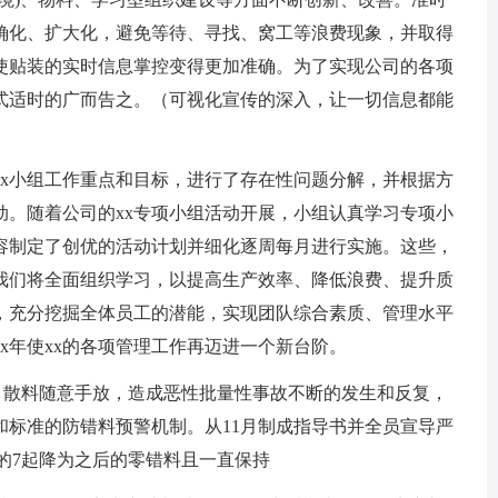
确化、扩大化，避免等待、寻找、窝工等浪费现象，并取得
使贴装的实时信息掌控变得更加准确。为了实现公司的各项
式适时的广而告之。（可视化宣传的深入，让一切信息都能
xx小组工作重点和目标，进行了存在性问题分解，并根据方
动。随着公司的xx专项小组活动开展，小组认真学习专项小
容制定了创优的活动计划并细化逐周每月进行实施。这些，
，我们将全面组织学习，以提高生产效率、降低浪费、提升质
，充分挖掘全体员工的潜能，实现团队综合素质、管理水平
x年使xx的各项管理工作再迈进一个新台阶。
用错，散料随意手放，造成恶性批量性事故不断的发生和反复，
和标准的防错料预警机制。从11月制成指导书并全员宣导严
月的7起降为之后的零错料且一直保持