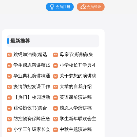
会员注册
会员登录
最新推荐
跳绳加油稿(精选
母亲节演讲稿(集
15篇)
学生感恩演讲稿15
锦15篇)
小学校长开学典礼
篇
毕业典礼演讲稿通
讲话稿15篇
关于梦想的演讲稿
用15篇
疫情防控复课工作
集合15篇
大学的自我介绍
方案
【热门】校园运动
英语课前演讲稿
会加油稿
赔偿协议书(集合
感恩大学演讲稿
15篇)
防控物资保障应急
学生新年联欢会主
预案
小学三年级家长会
持词
中秋主题演讲稿