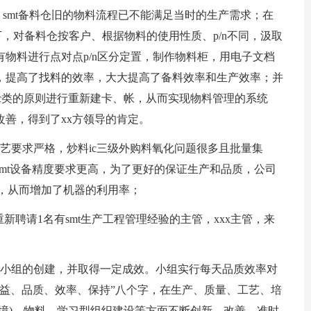
，smt备料仓旧的物料流程已不能满足当时的生产需求；在
下，对备料仓按客户、根据物料的使用性质、p/n不同，汲取
物料进行点对点p/n区分定置，制作物料柜，用电子文档
，提高了找料的效率，大大提高了备料效率和生产效率；并
、c类的原则进行重新建卡、帐，从而实现物料管理的系统
善，得到了xx方领导的肯定。
工艺要求严格，炒料ic三级外购料氧化问题很多且批量集
smt设备精度要求更高，为了更好的保证生产和品质，公司
率，从而增加了机器的利用率；
重新聘请1名有smt生产工程管理经验的主管，xxx主管，来
x专项小组的创建，并取得一定成效。小组实行每天品质效率对
精益、品质、效率、保持”八个字，在生产、质量、工艺、培
境)、物料、学习型组织建设等方面不断创新、改善。准时