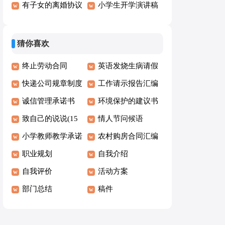
班主任发言稿(15
有子女的离婚协议
小学生开学演讲稿
篇)
书合集15篇
15篇
猜你喜欢
终止劳动合同
英语发烧生病请假
【荐】
快递公司规章制度
条
工作请示报告汇编
(5篇)
诚信管理承诺书
15篇
环境保护的建议书
致自己的说说(15
(15篇)
情人节问候语
篇)
小学教师教学承诺
农村购房合同汇编
书
职业规划
15篇
自我介绍
自我评价
活动方案
部门总结
稿件