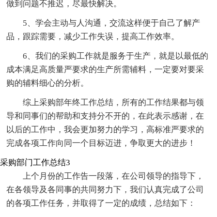
做到问题不推迟，尽最快解决。
5、学会主动与人沟通，交流这样便于自己了解产
品，跟踪需要，减少工作失误，提高工作效率。
6、我们的采购工作就是服务于生产，就是以最低的
成本满足高质量严要求的生产所需辅料，一定要对要采
购的辅料细心的分析。
综上采购部年终工作总结，所有的工作结果都与领
导和同事们的帮助和支持分不开的，在此表示感谢，在
以后的工作中，我会更加努力的学习，高标准严要求的
完成各项工作向同一个目标迈进，争取更大的进步！
采购部门工作总结3
上个月份的工作告一段落，在公司领导的指导下，
在各领导及各同事的共同努力下，我们认真完成了公司
的各项工作任务，并取得了一定的成绩，总结如下：