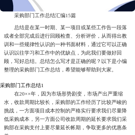
采购部门工作总结汇编15篇
总结是在某一时期、某一项目或某些工作告一段落
或者全部完成后进行回顾检查、分析评价，从而得出教
训和一些规律性认识的一种书面材料，通过它可以正确
认识以往学习和工作中的优缺点，为此我们要做好回
顾，写好总结。总结怎么写才是正确的呢？以下是小编
整理的采购部门工作总结，希望能够帮助到大家。
采购部门工作总结1
在20××年，因为市场形势剧变，市场产出严重缩
水，收款周期比较长，采购部的工作经历了比较严峻的
挑战，一方面项目成本控制的严格实行要求我们尽量降
低采购成本，另一方面公司收款周期的延长要求我们采
购部在采购支付上要尽量延长帐期，争取更多的优惠条