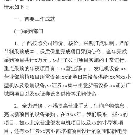
请示如下：
一、首要工作成就
(一)采购部门
1、严酷按照公司询价、核价、采购打点轨制，严酷
节制采购成本，保质保量完成项目采购使命，全年完成
采购项目共计x万元，保证了公司项目实施的正常进行。
重点采购的年夜项目有：xx营业部ups、发电机设备;xx
营业部培植项目所需设备;xx证券日常设备供给;xx省xx小
型机以及隶属设备;xx证券xx集中生意所需设备;xx证券广
域网项目以及xx证券设备供给等采购使命。
2、全力进修，不竭提高营业手艺，征询产物信息，
完成新项目的设备采购，在20xx年，我们联系一些xx的
项目，如xx北京营业部发电机项目以及xx的'小型机项
目，还有xx证券xx营业部培植项目设计的防雷防静电等