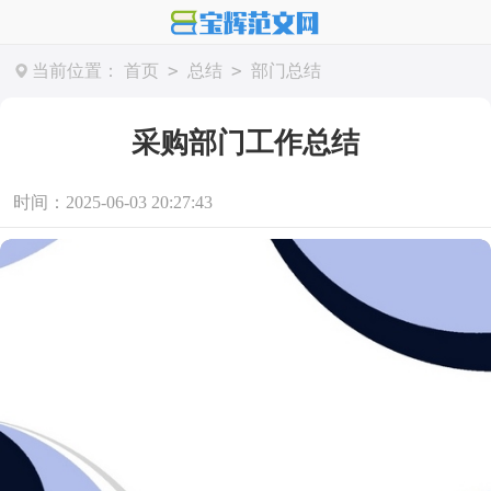
>
>
当前位置：
首页
总结
部门总结
采购部门工作总结
时间：2025-06-03 20:27:43