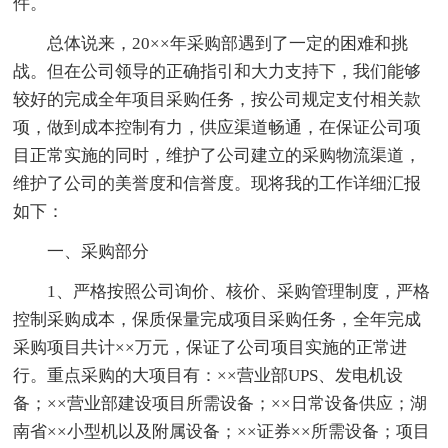
件。
总体说来，20××年采购部遇到了一定的困难和挑
战。但在公司领导的正确指引和大力支持下，我们能够
较好的完成全年项目采购任务，按公司规定支付相关款
项，做到成本控制有力，供应渠道畅通，在保证公司项
目正常实施的同时，维护了公司建立的采购物流渠道，
维护了公司的美誉度和信誉度。现将我的工作详细汇报
如下：
一、采购部分
1、严格按照公司询价、核价、采购管理制度，严格
控制采购成本，保质保量完成项目采购任务，全年完成
采购项目共计××万元，保证了公司项目实施的正常进
行。重点采购的大项目有：××营业部UPS、发电机设
备；××营业部建设项目所需设备；××日常设备供应；湖
南省××小型机以及附属设备；××证券××所需设备；项目