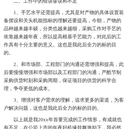
二、工作中的错误谬误和不足
1、手艺水平还需提高，尤其是对产物的具体设置装
备摆设和关头机能指标的理解还要提高，今朝，产物的
品种越来越丰硕，分类也越来越细，采购工作对手艺的
依靠越来越年夜，所以提高根基手艺能力，对此后的工
作具有十分主要的意义。这也是我此后全力的标的目
的。
2、和市场部、工程部门的沟通还需增强和提高，此
后要慢慢增强和市场部以及工程部门的沟通，严酷节制
采购供货时刻和采购周期，保证项目的供货的科学合
理，争夺更低的成本。
3、增强对客户需求的理解，追求更多的渠道，为客
户解决问题，这也是我此后全力的标的目的。
以上就是我20xx年首要完成的工作情形，有成就也
有不足，在公司上市的年夜好机缘鼓舞激励下，我必然