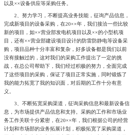
以及××设备供应等采购任务。
2、努力学习，不断提高业务技能，征询产品信息，
完成新项目的设备采购，在20××年，我们接洽一些比较
新的项目，如××营业部发电机项目以及××的小型机项
目，还有××营业部建设项目设计的防雷防静电等设备采
购，项目品种十分丰富和复杂，好多设备都是我们以前
没有接触过的，这对我们的采购工作提出了一定的挑
战，在总公司帮助下，我们经过积极的努力，全面完成
了这些项目的采购，保证了项目正常实施，同时锻炼了
我的能力拓宽了我的知识面，对后期的工作十分有意
义。
3、不断拓宽采购渠道，征询采购信息和最新设备信
息，为市场提供产品信息和支持。采购的工作和市场业
务工作关联十分紧密，在20××年，我们根据公司的经营
计划和市场部的业务拓展计划，积极拓宽了采购渠道，