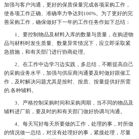
加强与客户沟通，更好的保质保量完成各项采购工作，
使各项工作正确、准确率力争达到100%。为了更好的完
善采购工作，确保做好下一年的工作任务作如下总结：
1、要控制物品及材料入库的数量与质量，在购进物
品与材料时发生质量、数量异常情况下，应立即采取紧
急措施，和有关部门进行协商处理。
2、在工作中边学习边实践，多总结，不断提高自己
的采购业务水平，加强与供应商沟通要及时做好跟催工
作，及时解决问题尤其是按时、按质、按量提供好所需
的.各种辅料。
3、严格控制采购时间和采购周期，当不同的物品及
辅料进厂前，要及时的和有关部门做好协调与沟通。
4、每天写好每天所要做的工作，处理的事，对所做
的情况做一总结，对没有处理好的事，紧接处理，尽量