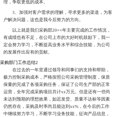
理，争取更低的成本。
3、加强对客户需求的理解，寻求更多的渠道，为客
户解决问题，这也是我今后努力的方向。
以上就是我们采购部20××年主要完成的工作情况，
有成绩也有不足，在公司上市的大好时机鼓励下，我一
定会努力学习，不断提高业务水平和综合技能，为公司
的发展作出应有的贡献。
采购部门工作总结2
在过去的一年里通过领导和同事们的支持和帮助，
极力控制采购成本，严格按照公司采购管理制度，保质
保量的完成了各项采购任务，保证了公司生产部的正常
运营，全年完成采购项目共计xx万元。但是还有一些尚
未达到预期的理想效果，如迟发货、质量不达标等因素
仍然存在，采购及时率尚且能达到xx%，在今后的工作
中继续努力学习，不断学习业务技能，征询产品信息，