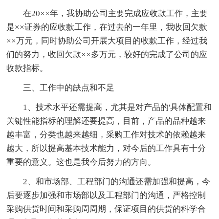
在20××年，我协助公司主要完成应收款工作，主要
是××证券的应收款工作，在过去的一年里，我收回欠款
××万元，同时协助公司开展大项目的收款工作，经过我
们的努力，收回欠款××多万元，较好的完成了公司的应
收款指标。
三、工作中的缺点和不足
1、技术水平还需提高，尤其是对产品的'具体配置和
关键性能指标的理解还要提高，目前，产品的品种越来
越丰富，分类也越来越细，采购工作对技术的依赖越来
越大，所以提高基本技术能力，对今后的工作具有十分
重要的意义。这也是我今后努力的方向。
2、和市场部、工程部门的沟通还需加强和提高，今
后要逐步加强和市场部以及工程部门的沟通，严格控制
采购供货时间和采购周周期，保证项目的供货的科学合