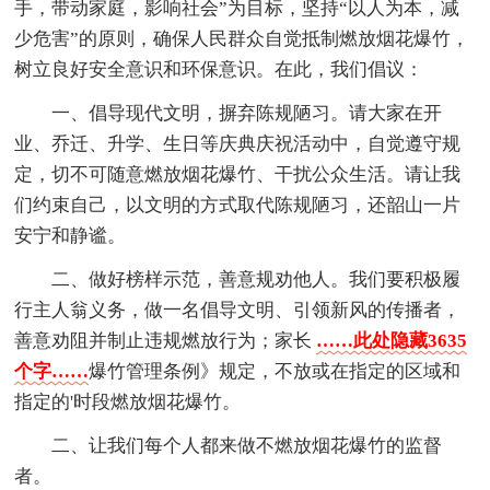
手，带动家庭，影响社会”为目标，坚持“以人为本，减
少危害”的原则，确保人民群众自觉抵制燃放烟花爆竹，
树立良好安全意识和环保意识。在此，我们倡议：
一、倡导现代文明，摒弃陈规陋习。请大家在开
业、乔迁、升学、生日等庆典庆祝活动中，自觉遵守规
定，切不可随意燃放烟花爆竹、干扰公众生活。请让我
们约束自己，以文明的方式取代陈规陋习，还韶山一片
安宁和静谧。
二、做好榜样示范，善意规劝他人。我们要积极履
行主人翁义务，做一名倡导文明、引领新风的传播者，
善意劝阻并制止违规燃放行为；家长
……此处隐藏3635
个字……
爆竹管理条例》规定，不放或在指定的区域和
指定的'时段燃放烟花爆竹。
二、让我们每个人都来做不燃放烟花爆竹的监督
者。