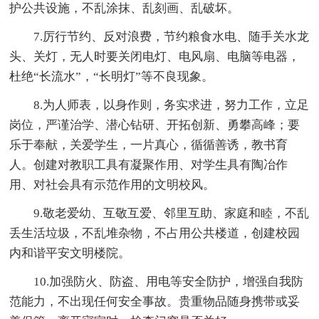
护公共设施，不乱涂抹、乱刻画、乱破坏。
7.厉行节约、反对浪费，节约粮食水电、随手关水龙
头、关灯，无人时要关闭电灯、电风扇、电脑等电器，
杜绝“长流水”，“长明灯”等不良现象。
8.为人师表，以身作则，务实求进，努力工作，立足
岗位，严谨治学、潜心钻研、开拓创新、勇攀高峰；要
乐于奉献，关爱学生，一片真心，循循善诱，教书育
人。创建对教职工具有凝聚作用、对学生具有陶冶作
用、对社会具有示范作用的文明校风。
9.敬老爱幼、互敬互爱、邻里互助、家庭和睦，不乱
丢生活垃圾，不乱堆杂物，不占用公共楼道，创建校园
内和谐平安文明楼院。
10.加强防火、防盗、用电等安全防护，增强自我防
范能力，不出现任何安全事故。贵重物品随身携带或妥