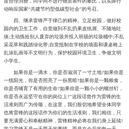
度合理消费，同学间不进行物质条件的攀比，以实际行
动响应国家“共建节约型低碳型社会”的号召。
四、继承雷锋严于律己的精神。立足校园，做好校
园内的卫生工作，自觉做到不乱扔果皮纸屑、不随地吐
痰;主动拣拾别人废弃的垃圾并投入班级的垃圾桶中;不乱
采花草和践踏绿化带;自觉抵制在学校的墙面和课桌椅上
乱涂乱画等不文明行为，保护校园环境卫生，争做文明
小学生。
如果你是一滴水，你是否滋润了一寸土地?如果你是
一线阳光，你是否照亮了一份黑暗?如果你是一颗粮食，
你是否哺育了有用的生命?如果你是一颗小小的螺丝钉，
你是否永远坚守在你的岗位上?”这段话曾作为雷锋的生
活准则而广为传颂，在这里，我们殷切地希望全体同学
也将雷锋的这段话作为你们的生活准则，我们相信，只
要充满爱心和奉献精神，雷锋精神必将在我们身上延续!
学习雷锋不是一天两天的事情，而是在今后的每一天，