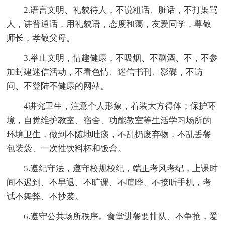
2.语言文明、礼貌待人，不说粗话、脏话，不打架骂
人，讲普通话，用礼貌语，态度和蔼，友爱同学，尊敬
师长，孝敬父母。
3.举止文明，情趣健康，不吸烟、不酗酒、不，不参
加封建迷信活动，不看色情、迷信书刊、影碟，不访
问、不登陆不健康的网站。
4讲究卫生，注意个人形象，着装大方得体；保护环
境，自觉维护教室、宿舍、功能教室等生活学习场所的
环境卫生，做到不随地吐痰，不乱扔废弃物，不乱丢餐
包装袋、一次性饮料杯和饭盒。
5.遵纪守法，遵守校规校纪，端正考风考纪，上课时
间不迟到、不早退、不旷课、不喧哗、不接听手机，考
试不舞弊、不抄袭。
6.遵守公共场所秩序。食堂进餐要排队、不争抢，爱