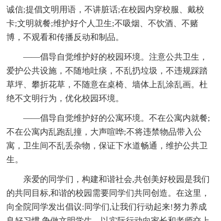
诚信;提倡文明用语，不讲脏话;在校园内穿校服、戴校
卡;文明就餐;维护好个人卫生;不吸烟、不饮酒、不赌
博，不观看和传播反动和制品。
——倡导自觉维护好的校园环境。注意公共卫生，
爱护公共设施，不随地吐痰，不乱扔垃圾，不违规踩踏
草坪、攀折花草，不随意在桌椅、墙体上乱涂乱画。杜
绝不文明行为，优化校园环境。
——倡导自觉维护好的公寓环境。不在公寓内就餐;
不在公寓内乱跑乱撞，大声喧哗;不将违禁物品带入公
寓，卫生间不乱丢杂物，保证下水道畅通，维护公共卫
生。
亲爱的同学们，构建和谐社会,共创美好校园是我们
的共同目标,和谐的校园需要同学们共同创造。在这里，
向全院同学发出倡议:同学们,让我们行动起来!努力养成
良好习惯,争做文明学生，以实际行动向家长和老师交上