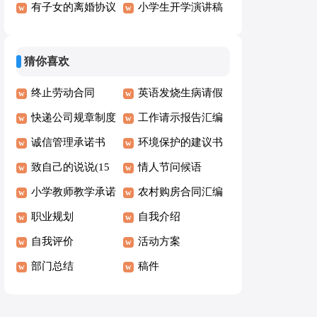
班主任发言稿(15
有子女的离婚协议
小学生开学演讲稿
篇)
书合集15篇
15篇
猜你喜欢
终止劳动合同
英语发烧生病请假
【荐】
快递公司规章制度
条
工作请示报告汇编
(5篇)
诚信管理承诺书
15篇
环境保护的建议书
致自己的说说(15
(15篇)
情人节问候语
篇)
小学教师教学承诺
农村购房合同汇编
书
职业规划
15篇
自我介绍
自我评价
活动方案
部门总结
稿件