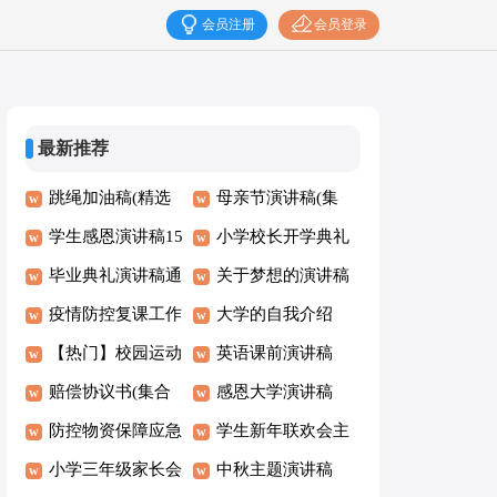
会员注册
会员登录
最新推荐
跳绳加油稿(精选
母亲节演讲稿(集
15篇)
学生感恩演讲稿15
锦15篇)
小学校长开学典礼
篇
毕业典礼演讲稿通
讲话稿15篇
关于梦想的演讲稿
用15篇
疫情防控复课工作
集合15篇
大学的自我介绍
方案
【热门】校园运动
英语课前演讲稿
会加油稿
赔偿协议书(集合
感恩大学演讲稿
15篇)
防控物资保障应急
学生新年联欢会主
预案
小学三年级家长会
持词
中秋主题演讲稿