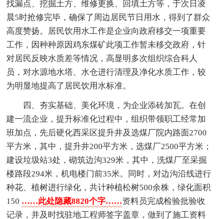
找漏点、挖掘土方、维修更换、回填土方等，于次日凌
晨5时抢修完毕，确保了周边居民节日用水，得到了群众
高度赞扬。居民饮用水工作是企业向政府移交一项重要
工作，因种种原因鸡东煤矿此项工作暂未移交政府，针
对居民反映水质差等情况，高显明多次组织综合科人
员，对水源地水塔、水仓进行清理及净化水质工作，较
为明显地提高了居民饮用水标准。
四、夯实基础、美化环境，为企业添砖加瓦。在创
建一流企业，提升标准化过程中，组织带领职工经常加
班加点，先后硬化西采区提升井及选煤厂院内路面2700
平方米，其中，提升井200平方米，选煤厂2500平方米；
建设垃圾站3处，砌筑边沟329米，其中，洗煤厂至采掘
楼路段294米，机电楼门前35米。同时，对边沟沿线进行
种花、植树进行绿化，共计种植松树500余株，绿化面积
150
……此处隐藏8820个字……
资料员完成检验批验收
记录，并及时找驻地工程师签字盖章，做到了施工资料