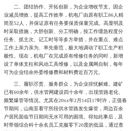
二、团结协作、开拓创新，为企业增收节支。因企
业减员增效，提高工作效率，机电厂由原有职工86人精
简至52人，并保证原有任务要保质保量完成。高显明及
时采取措施，大胆创新、分工明确，按工作缓急程度分
任务、抓主次、记工时等等多方举措，并在重点、难点
工作上亲力亲为、率先垂范，极大地调动了职工生产积
极性。现在，机电厂在完成原有维修任务的同时，新增
设了单体支柱和风动工具维修，以及金属网自制，每年
可为企业结余外委维修费和材料费近百万元。
三、履职尽责、服务群众，为企业排忧解难。建矿
已有60余年，供水管网建设四十余年，出现管路老化、
频繁爆管等情况。尤其在20xx年2月14日17时许，正值春
节期间，山南至看守所段供水管路发生爆管，周边百余
户居民面临节日期间无水可用的困境。得知此事后，及
时带领综合科十余名员工克服零下20度的低温，通过查