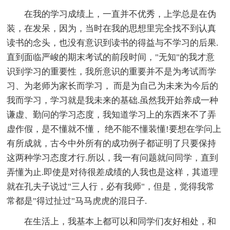
在我的学习成绩上，一直并不优秀，上学总是在伪
装，在发呆，因为，当时在我的思想里完全找不到认真
读书的念头，也没有意识到读书的得益与不学习的后果.
直到面临严峻的期末考试的前段时间，"无知"的我才意
识到学习的重要性，我所意识的重要并不是为考试而学
习、为老师为家长而学习， 而是为自己为未来为今后的
我而学习，学习就是我未来的基础.虽然我开始养成一种
谦虚、勤问的学习态度，我知道学习上的东西来不了弄
虚作假，是不懂就不懂， 绝不能不懂装懂!要想在学问上
有所成就，古今中外所有的成功例子都证明了只要保持
这两种学习态度才行.所以，我一有问题就问同学，直到
弄懂为止.即使是对待很差成绩的人我也是这样，其道理
就在孔夫子说过"三人行，必有我师"，但是，觉得我常
常都是"得过扯过"马马虎虎的混日子.
在生活上，我基本上都可以和同学们友好相处，和